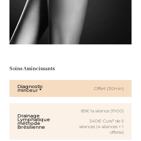
Soins Amincissants
Diagnostic
Offert (30min)
minceur *
85€ la séance (1h00)
Drainage
Lymphatique
340€ Cure* de 5
méthode
séances (4 séances + 1
Brésilienne
offerte)